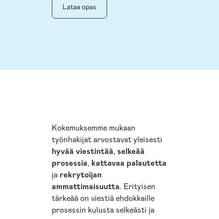
Lataa opas
Kokemuksemme mukaan
työnhakijat arvostavat yleisesti
hyvää viestintää
,
selkeää
prosessia
,
kattavaa palautetta
ja
rekrytoijan
ammattimaisuutta
. Erityisen
tärkeää on viestiä ehdokkaille
prosessin kulusta selkeästi ja