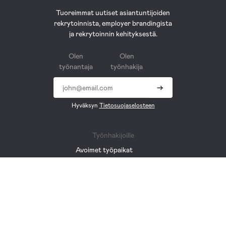
Tuoreimmat uutiset asiantuntijoiden
rekrytoinnista, employer brandingista
ja rekrytoinnin kehityksestä.
Olen
Olen
työnantaja
työnhakija
→
Hyväksyn
Tietosuojaselosteen
Työnhakijoille
Avoimet työpaikat
Vinkit työnhakuun
Blogi
Työnhakijat FAQ
Palvelut