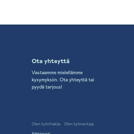
Ota yhteyttä
Vastaamme mielellämme
kysymyksiin. Ota yhteyttä tai
pyydä tarjous!
Olen työnhakija
Olen työnantaja
Sähköposti