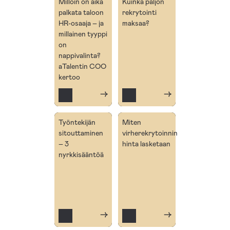
Milloin on aika
Kuinka paljon
palkata taloon
rekrytointi
HR-osaaja – ja
maksaa?
millainen tyyppi
on
nappivalinta?
aTalentin COO
kertoo
→
→
Työntekijän
Miten
sitouttaminen
virherekrytoinnin
– 3
hinta lasketaan
nyrkkisääntöä
→
→