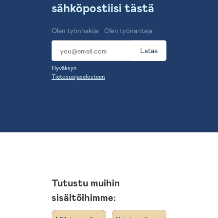
sähköpostiisi tästä
Olen työnhakija
Olen työnantaja
Lataa
Hyväksyn
Tietosuojaselosteen
Tutustu muihin
sisältöihimme: